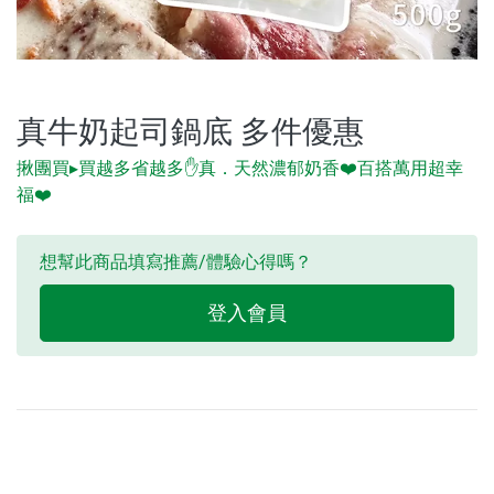
真牛奶起司鍋底 多件優惠
揪團買▸買越多省越多✋真．天然濃郁奶香❤️百搭萬用超幸
福❤️
想幫此商品填寫推薦/體驗心得嗎？
登入會員