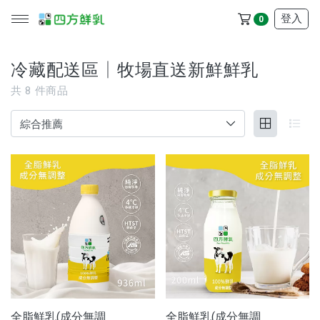
登入
0
冷藏配送區│牧場直送新鮮鮮乳
共
8
件商品
所有產品
冷藏配送區
冷凍配送區
品牌
服務/政策
全脂鮮乳(成分無調
全脂鮮乳(成分無調