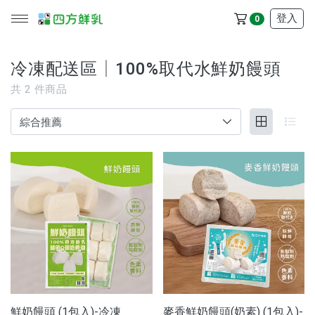
登入
0
冷凍配送區│100%取代水鮮奶饅頭
共
2
件商品
所有產品
冷藏配送區
冷凍配送區
品牌
服務/政策
鮮奶饅頭 (1包入)-冷凍
麥香鮮奶饅頭(奶素) (1包入)-