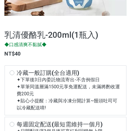
乳清優酪乳-200ml(1瓶入)
◆口感清爽不黏膩◆
NT$40
冷藏一般訂購(全台適用)
✦下單後3日內委託物流寄出-不含例假日
✦單筆同溫層滿1500元享免運配送，未滿將酌收運
費200元
✦貼心小提醒：冷藏與冷凍分開計算~饅頭吐司可
以冷藏配送唷!
每週固定配送(最短需維持一個月)