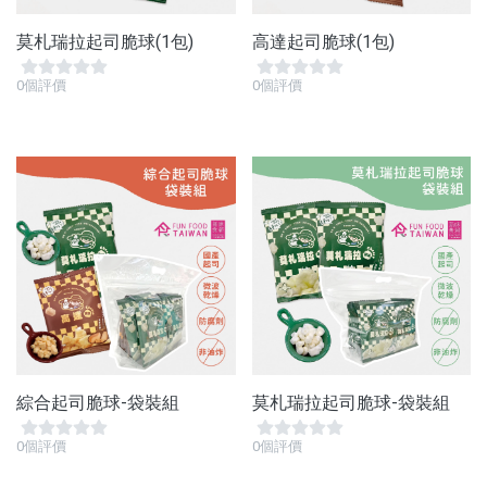
莫札瑞拉起司脆球(1包)
高達起司脆球(1包)
0個評價
0個評價
綜合起司脆球-袋裝組
莫札瑞拉起司脆球-袋裝組
0個評價
0個評價