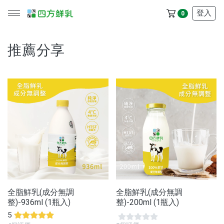
登入
0
推薦分享
所有產品
冷藏配送區
冷凍配送區
品牌
服務/政策
全脂鮮乳(成分無調
全脂鮮乳(成分無調
整)-936ml (1瓶入)
整)-200ml (1瓶入)
5