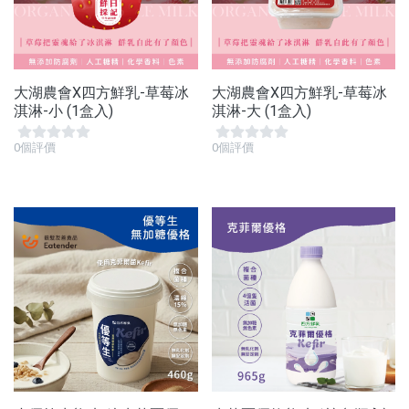
大湖農會X四方鮮乳-草莓冰
大湖農會X四方鮮乳-草莓冰
淇淋-小 (1盒入)
淇淋-大 (1盒入)
0個評價
0個評價