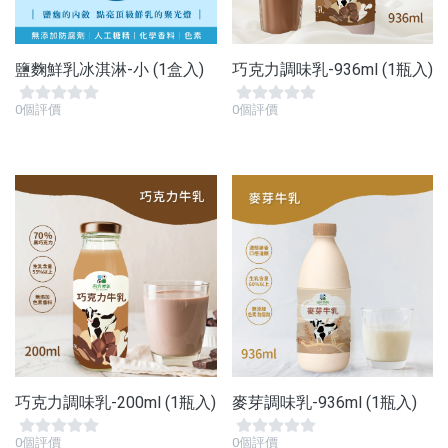
鹽麴鮮乳冰淇淋-小 (1盒入)
巧克力調味乳-936ml (1瓶入)
0個評價
0個評價
巧克力調味乳-200ml (1瓶入)
麥芽調味乳-936ml (1瓶入)
0個評價
0個評價