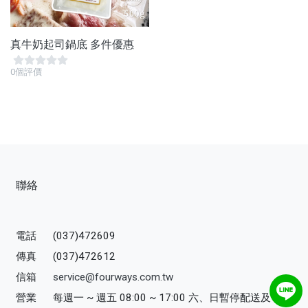
真牛奶起司鍋底 多件優惠
0個評價
聯絡
電話
(037)472609
傳真
(037)472612
信箱
service@fourways.com.tw
營業
每週一 ~ 週五 08:00 ~ 17:00 六、日暫停配送及寄送