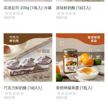
高達起司-200g (1塊入)-冷藏
原味鮮奶酪 (1組3入)
0個評價
0個評價
巧克力鮮奶酪 (1組3入)
香橙檸檬果醬 (1瓶入)
0個評價
0個評價