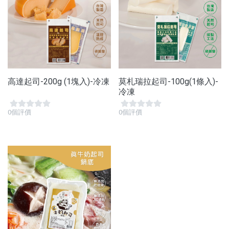
高達起司-200g (1塊入)-冷凍
莫札瑞拉起司-100g(1條入)-
冷凍
0個評價
0個評價