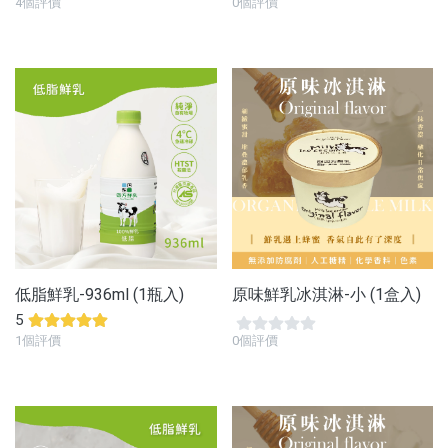
4個評價
0個評價
低脂鮮乳-936ml (1瓶入)
原味鮮乳冰淇淋-小 (1盒入)
5
1個評價
0個評價