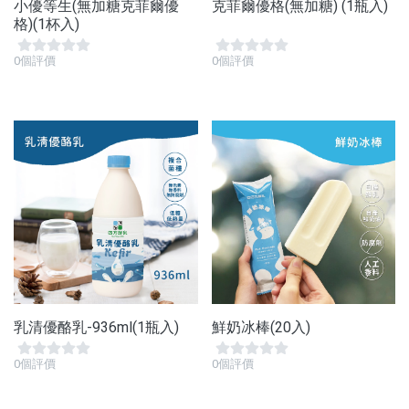
小優等生(無加糖克菲爾優
克菲爾優格(無加糖) (1瓶入)
格)(1杯入)
0個評價
0個評價
乳清優酪乳-936ml(1瓶入)
鮮奶冰棒(20入)
0個評價
0個評價