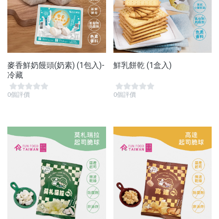
麥香鮮奶饅頭(奶素) (1包入)-
鮮乳餅乾 (1盒入)
冷藏
0個評價
0個評價