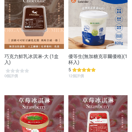
巧克力鮮乳冰淇淋-大 (1盒
優等生(無加糖克菲爾優格)(1
入)
杯入)
5
0個評價
12個評價