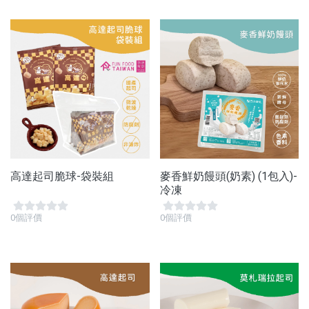
高達起司脆球-袋裝組
麥香鮮奶饅頭(奶素) (1包入)-
冷凍
0個評價
0個評價